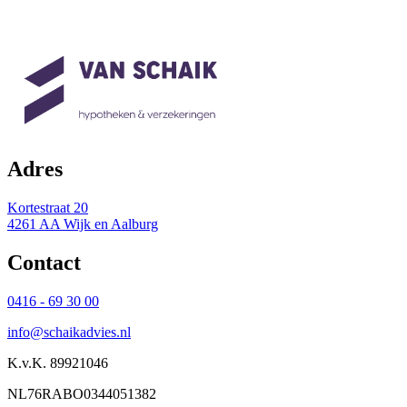
Adres
Kortestraat 20
4261 AA Wijk en Aalburg
Contact
0416 - 69 30 00
info@schaikadvies.nl
K.v.K. 89921046
NL76RABO0344051382