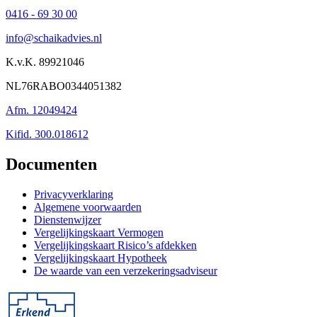
0416 - 69 30 00
info@schaikadvies.nl
K.v.K. 89921046
NL76RABO0344051382
Afm. 12049424
Kifid. 300.018612
Documenten
Privacyverklaring
Algemene voorwaarden
Dienstenwijzer
Vergelijkingskaart Vermogen
Vergelijkingskaart Risico’s afdekken
Vergelijkingskaart Hypotheek
De waarde van een verzekeringsadviseur