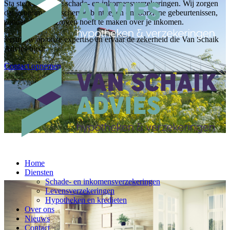
Sta sterk met onze schade- en inkomensverzekeringen. Wij zorgen
dat je optimaal beschermd bent tegen onvoorziene gebeurtenissen,
zonder dat je je zorgen hoeft te maken over je inkomen.
Vertrouw op onze expertise en ervaar de zekerheid die Van Schaik
Advies biedt.
Contact opnemen
Home
Diensten
Schade- en inkomensverzekeringen
Levensverzekeringen
Hypotheken en kredieten
Over ons
Nieuws
Contact