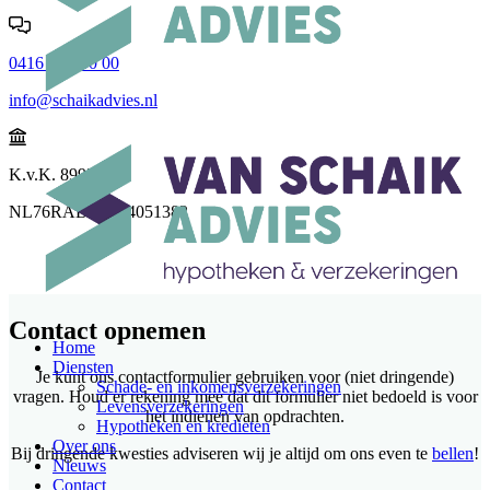
0416 - 69 30 00
info@schaikadvies.nl
K.v.K. 89921046
NL76RABO0344051382
Contact opnemen
Home
Diensten
Je kunt ons contactformulier gebruiken voor (niet dringende)
Schade- en inkomensverzekeringen
vragen. Houd er rekening mee dat dit formulier niet bedoeld is voor
Levensverzekeringen
het indienen van opdrachten.
Hypotheken en kredieten
Over ons
Bij dringende kwesties adviseren wij je altijd om ons even te
bellen
!
Nieuws
Contact