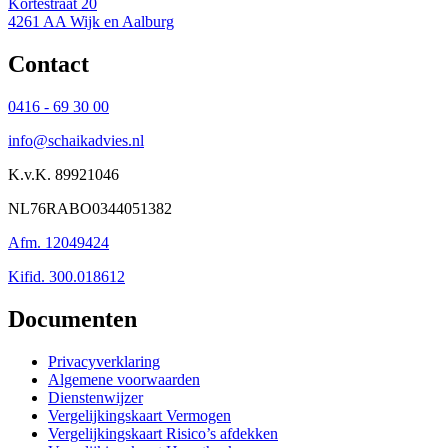
Kortestraat 20
4261 AA Wijk en Aalburg
Contact
0416 - 69 30 00
info@schaikadvies.nl
K.v.K. 89921046
NL76RABO0344051382
Afm. 12049424
Kifid. 300.018612
Documenten
Privacyverklaring
Algemene voorwaarden
Dienstenwijzer
Vergelijkingskaart Vermogen
Vergelijkingskaart Risico’s afdekken